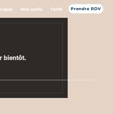
Prendre RDV
propos
Mes outils
Tarifs
r bientôt.